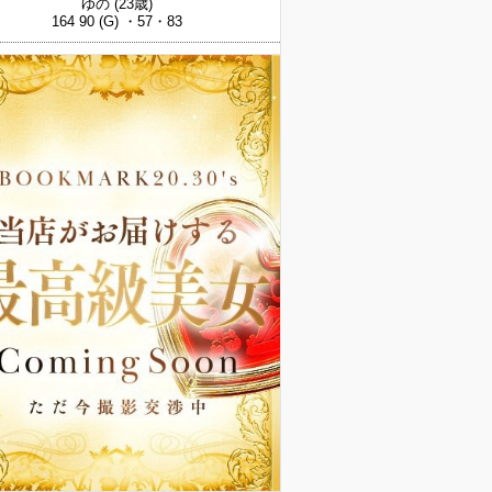
ゆの
(23歳)
164 90 (G) ・57・83