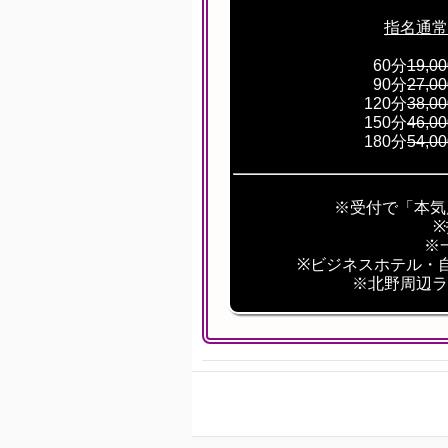
指名通常
60分
19,0
90分
27,0
120分
38,0
150分
46,0
180分
54,0
※受付で「本気
※
※ビジネスホテル・
※北野周辺ラ