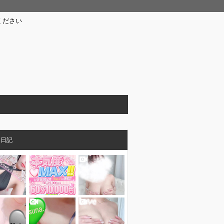
ください
メ日記