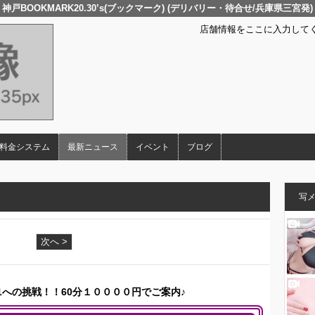
神戸BOOKMARK20.30’s(ブックマーク) (デリバリー・待合せ/兵庫県三宮発)
店舗情報をここに入力して
料金システム
最新ニュース
イベント
ブログ
写
次へ >
1への挑戦！！60分１００００円でご案内♪