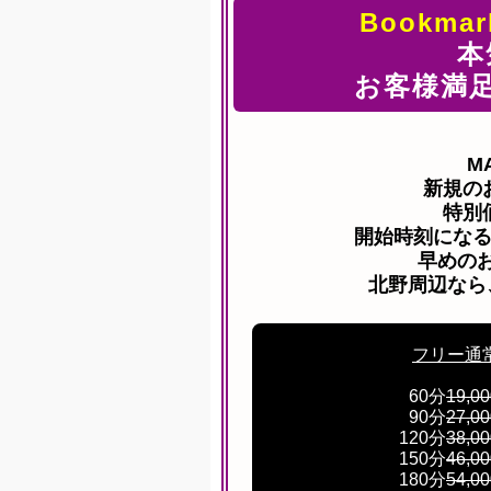
Bookmark
本
お客様満足
M
新規の
特別
開始時刻にな
早めのお
北野周辺なら
フリー通
60分
19,0
90分
27,0
120分
38,0
150分
46,0
180分
54,0