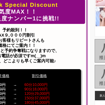
 Special Discount
気度MAX！！
度ナンバー1に挑戦!!
予約殺到！！
AX９,０００円割引
お客様もリピートさんも
価格にてご案内！！
ると予約争奪戦になりますので、
電話が必須ですm(__)m
、どこよりも早くご案内可能♪
常価格
割引価格
00円
→
60分10,000円
00円
→
90分18,000円
00円
→
120分29,000円
新
00円
→
150分37,000円
00円
→
180分45,000円