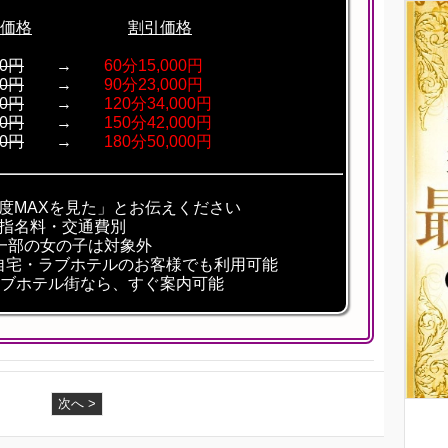
価格
割引価格
00円
→
60分15,000円
00円
→
90分23,000円
00円
→
120分34,000円
00円
→
150分42,000円
00円
→
180分50,000円
度MAXを見た」とお伝えください
※指名料・交通費別
一部の女の子は対象外
自宅・ラブホテルのお客様でも利用可能
ブホテル街なら、すぐ案内可能
次へ >